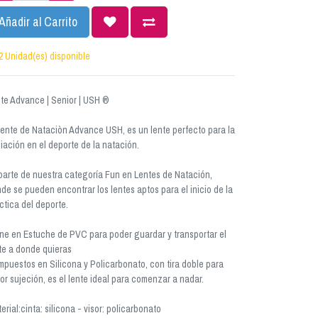
Añadir al Carrito
2 Unidad(es) disponible
te Advance | Senior | USH ®
Lente de Nataciòn Advance USH, es un lente perfecto para la
ciación en el deporte de la natación.
parte de nuestra categoría Fun en Lentes de Natación,
de se pueden encontrar los lentes aptos para el inicio de la
ctica del deporte.
ne en Estuche de PVC para poder guardar y transportar el
te a donde quieras
puestos en Silicona y Policarbonato, con tira doble para
or sujeción, es el lente ideal para comenzar a nadar.
erial:cinta: silicona - visor: policarbonato