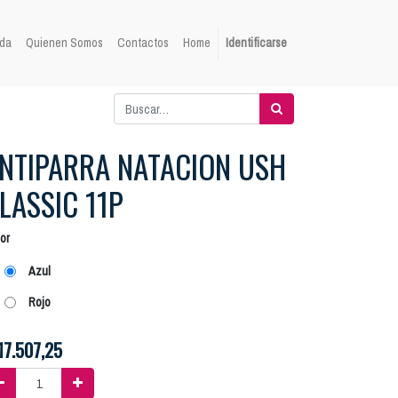
da
Quienen Somos
Contactos
Home
Identificarse
NTIPARRA NATACION USH
LASSIC 11P
or
Azul
Rojo
17.507,25