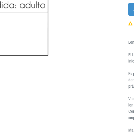
Len
El 
ini
Es 
don
prá
Vie
len
Com
mej
Mat