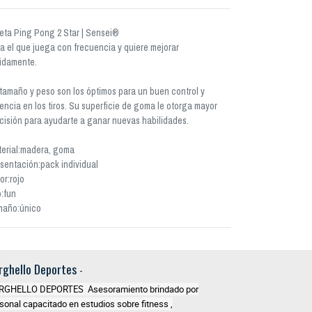
eta Ping Pong 2 Star | Sensei®
a el que juega con frecuencia y quiere mejorar
idamente.
tamaño y peso son los óptimos para un buen control y
encia en los tiros. Su superficie de goma le otorga mayor
cisión para ayudarte a ganar nuevas habilidades.
erial:madera, goma
sentación:pack individual
or:rojo
:fun
maño:único
rghello Deportes
-
RGHELLO DEPORTES Asesoramiento brindado por
sonal capacitado en estudios sobre fitness ,