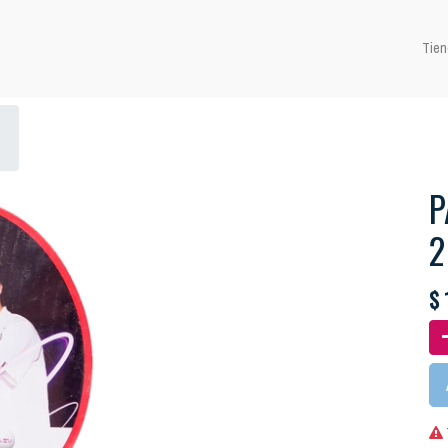
Tien
P
2
$