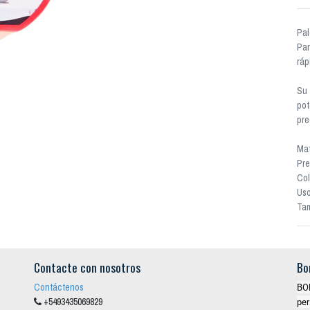
Pal
Par
ráp
Su 
pot
pre
Mat
Pre
Col
Uso
Ta
Contacte con nosotros
Bo
Contáctenos
BO
+5493435069829
per