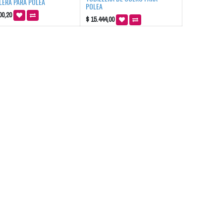
LERA PARA POLEA
POLEA
00,20
$
15.444,00