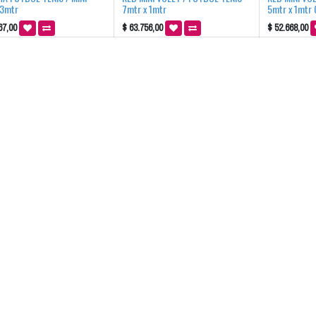
 3mtr
7mtr x 1mtr
5mtr x 1mtr
67,00
$
63.756,00
$
52.668,00