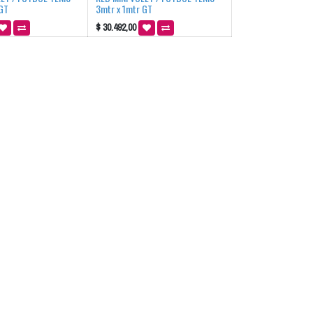
 GT
3mtr x 1mtr GT
$
30.492,00