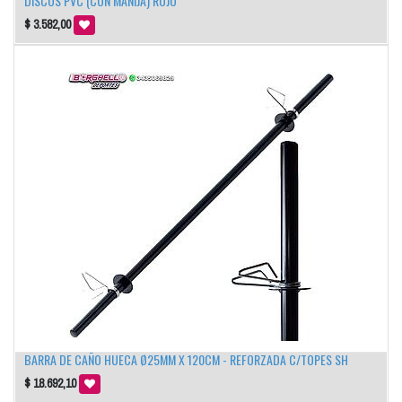
DISCOS PVC (CON MANIJA) ROJO
$
3.582,00
BARRA DE CAÑO HUECA Ø25MM X 120CM - REFORZADA C/TOPES SH
$
18.692,10