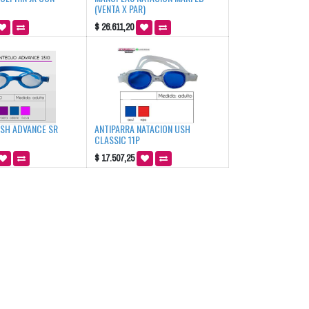
(VENTA X PAR)
$
26.611,20
USH ADVANCE SR
ANTIPARRA NATACION USH
CLASSIC 11P
$
17.507,25