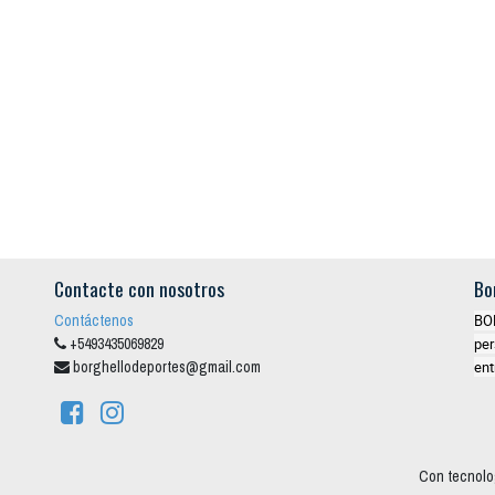
Contacte con nosotros
Bo
Contáctenos
BO
+5493435069829
per
borghellodeportes@gmail.com
ent
Con tecnolo